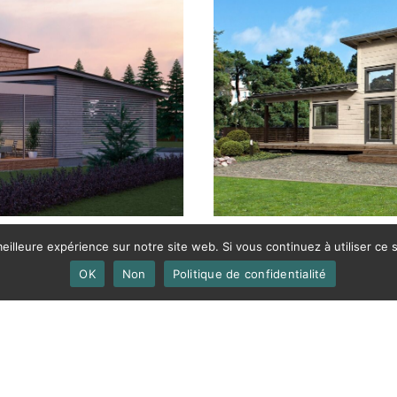
UNE MAISON, 1 ÉTAGE
eilleure expérience sur notre site web. Si vous continuez à utiliser ce
OK
Non
Politique de confidentialité
Aurinkometä- M
assif
Superficie
130 – 178
m²
Surface totale
154 – 231
m